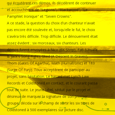
qui écoutèrent ces démos, ils décidèrent de continuer
et accouchèrent de "Legions", "Blackwood", "Le
Pamphlet Ironique" et "Seven Crowns".
A ce stade, la question du choix d'un chanteur n'avait
pas encore été soulevée et, lorsqu'elle le fut, le choix
s'avéra très difficile. Trop difficile. Le dénouement était
assez évident ; six morceaux, six chanteurs. Les
démos furent envoyées à Nico (6K Shop), Fab (Unsafe
& Jack's Song Fight), Sked (A Descent In Graves),
Thom (Gates Of Agartha), Math (Humatronic) et Tito
(Surge Of Fury). Tous acceptèrent de participer au
projet, sans hésitation. Le hasard met Lynch Law
Records et Coldstoned en contact, et le courant passa
tout de suite. Le jeune label, séduit par le projet et
désireux de marquer la signature de son premier
groupe, décida sur le champ de sortir les six titres de
Coldstoned à 500 exemplaires sur picture disc.